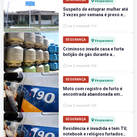
Vespasiano
Suspeito de estuprar mulher até
3 vezes por semana é preso em
Vespasiano
há 2 meses
112
SEGURANÇA
Vespasiano
Criminoso invade casa e furta
botijão de gás durante a
madrugada em Vespasiano
há 2 meses
152
SEGURANÇA
Vespasiano
Moto com registro de furto é
encontrada abandonada em
área de matagal em Vespasiano
há 2 meses
137
SEGURANÇA
Vespasiano
Residência é invadida e tem TV,
notebook e relógios furtados