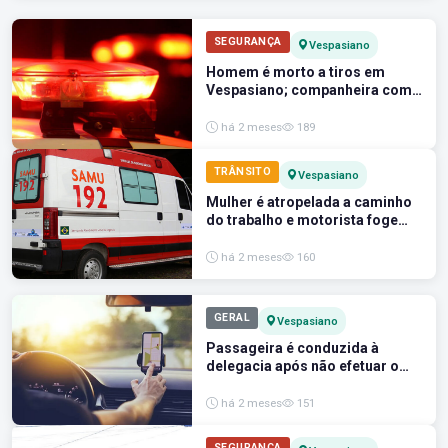
SEGURANÇA
Vespasiano
Homem é morto a tiros em
Vespasiano; companheira com
bebê de 6 dias no colo é baleada
e presa por tráfico de drogas
há 2 meses
189
TRÂNSITO
Vespasiano
Mulher é atropelada a caminho
do trabalho e motorista foge
sem prestar socorro
há 2 meses
160
GERAL
Vespasiano
Passageira é conduzida à
delegacia após não efetuar o
pagamento de corrida de
aplicativo em Vespasiano
há 2 meses
151
SEGURANÇA