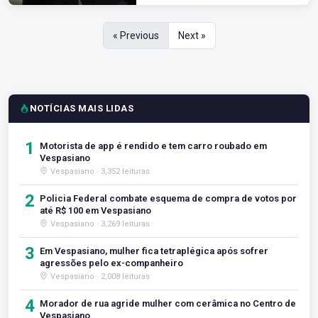
« Previous
Next »
NOTÍCIAS MAIS LIDAS
1
Motorista de app é rendido e tem carro roubado em
Vespasiano
Vespasiano · 3,352 leituras
2
Policia Federal combate esquema de compra de votos por
até R$ 100 em Vespasiano
Vespasiano · 3,269 leituras
3
Em Vespasiano, mulher fica tetraplégica após sofrer
agressões pelo ex-companheiro
Vespasiano · 2,008 leituras
4
Morador de rua agride mulher com cerâmica no Centro de
Vespasiano