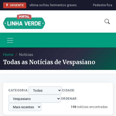
agoa Santa; vítima sofreu ferimentos graves
Pedestre fica em e
URGENTE
Home
Notícias
Todas as Notícias de Vespasiano
CATEGORIA:
CIDADE:
ORDENAR:
198
notícias encontradas