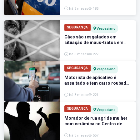
em Vespasiano
há 3 meses
185
SEGURANÇA
Vespasiano
Cães são resgatados em
situação de maus-tratos em
Vespasiano
há 3 meses
227
SEGURANÇA
Vespasiano
Motorista de aplicativo é
assaltado e tem carro roubado
em Vespasiano
há 3 meses
221
SEGURANÇA
Vespasiano
Morador de rua agride mulher
com cerâmica no Centro de
Vespasiano
há 3 meses
557