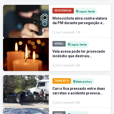
SEGURANÇA
Lagoa Santa
Motociclista atira contra viatura
da PM durante perseguição em
Lagoa Santa
há 2 meses
178
GERAL
Lagoa Santa
Vela acesa pode ter provocado
incêndio que destruiu
residência em Lagoa Santa
há 2 meses
224
TRÂNSITO
Matozinhos
Carro fica prensado entre duas
carretas e acidente provoca
congestionamento na MG-424,
em Matozinhos
há 2 meses
255
GERAL