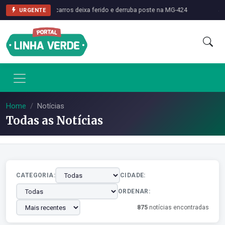
nte entre dois carros deixa ferido e derruba poste na MG-424
Jovem 
URGENTE
Home
Notícias
Todas as Notícias
CATEGORIA:
CIDADE:
ORDENAR:
875
notícias encontradas