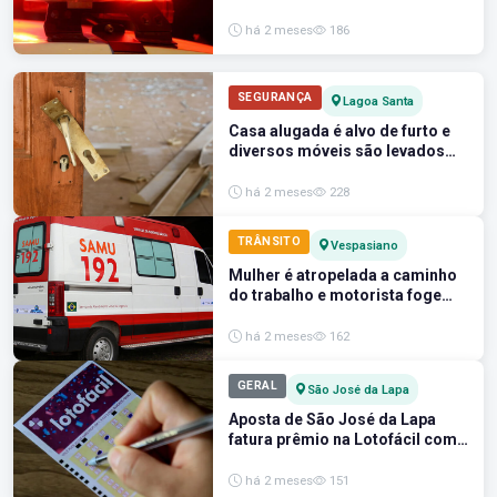
ela e a casa em Lagoa Santa
há 2 meses
186
SEGURANÇA
Lagoa Santa
Casa alugada é alvo de furto e
diversos móveis são levados
em Lagoa Santa
há 2 meses
228
TRÂNSITO
Vespasiano
Mulher é atropelada a caminho
do trabalho e motorista foge
sem prestar socorro
há 2 meses
162
GERAL
São José da Lapa
Aposta de São José da Lapa
fatura prêmio na Lotofácil com
14 acertos
há 2 meses
151