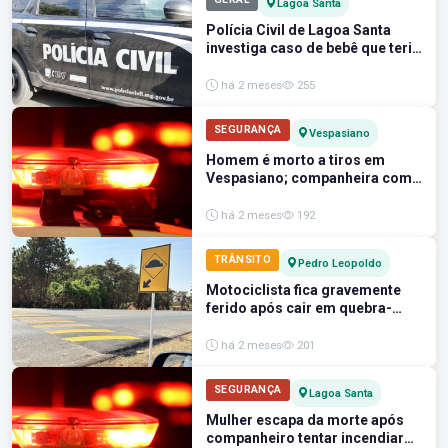
Lagoa Santa
Polícia Civil de Lagoa Santa
investiga caso de bebê que teria
sido jogado em rio após ser
dopado com clonazepam pela
há 2 meses
255
mãe
SEGURANÇA
Vespasiano
Homem é morto a tiros em
Vespasiano; companheira com
bebê de 6 dias no colo é baleada
e presa por tráfico de drogas
há 2 meses
192
TRÂNSITO
Pedro Leopoldo
Motociclista fica gravemente
ferido após cair em quebra-
molas em Pedro Leopoldo
há 2 meses
201
SEGURANÇA
Lagoa Santa
Mulher escapa da morte após
companheiro tentar incendiar